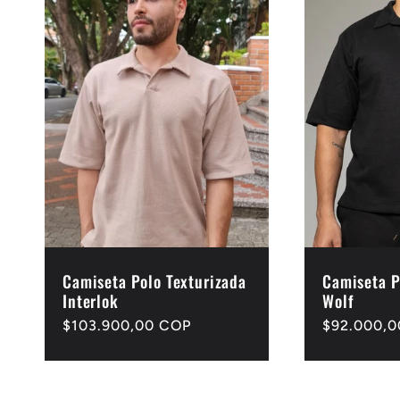
c
c
i
ó
n
Camiseta Polo Texturizada
Camiseta P
Interlok
Wolf
Precio
$103.900,00 COP
Precio
$92.000,
:
habitual
habitual