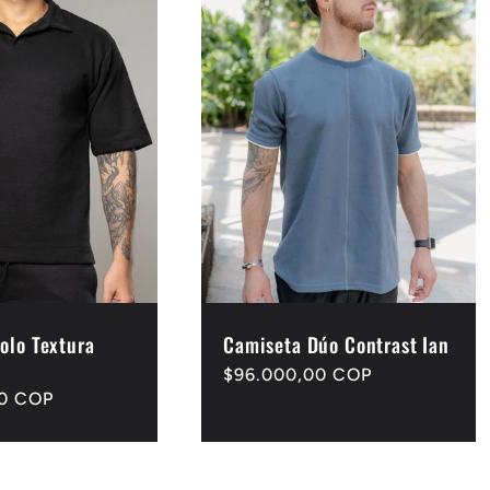
olo Textura
Camiseta Dúo Contrast Ian
Precio
$96.000,00 COP
00 COP
habitual