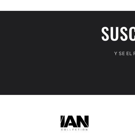
SUSC
Y SE E