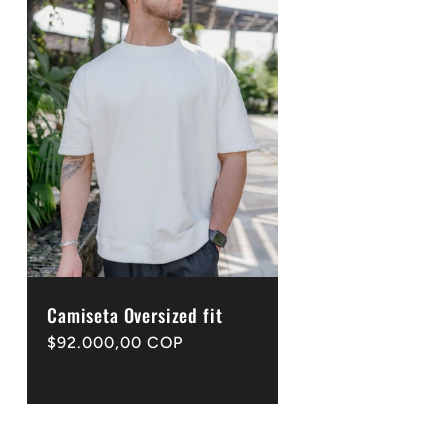
Camiseta Oversized fit
Precio
$92.000,00 COP
habitual